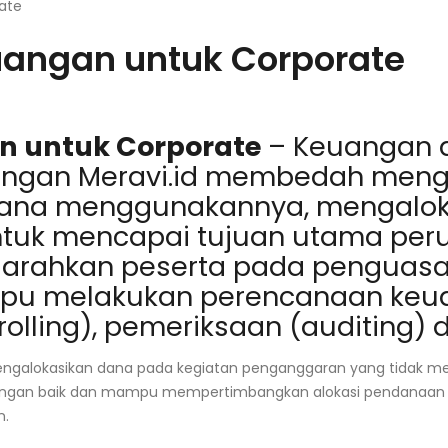
ate
angan untuk Corporate
n untuk Corporate
–
Keuangan a
uangan Meravi.id membedah men
ana menggunakannya, mengaloka
ntuk mencapai tujuan utama peru
engarahkan peserta pada pengua
mpu melakukan perencanaan keu
olling), pemeriksaan (auditing) 
 mengalokasikan dana pada kegiatan penganggaran yang tidak m
ngan baik dan mampu mempertimbangkan alokasi pendanaan 
n.