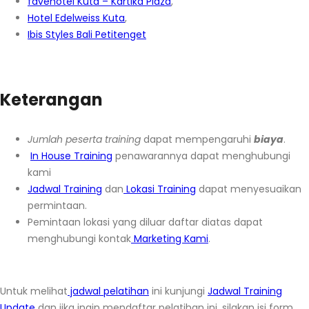
favehotel Kuta – Kartika Plaza
,
Hotel Edelweiss Kuta
,
Ibis Styles Bali Petitenget
Keterangan
Jumlah peserta training
dapat mempengaruhi
biaya
.
In House Training
penawarannya dapat menghubungi
kami
Jadwal Training
dan
Lokasi Training
dapat menyesuaikan
permintaan.
Pemintaan lokasi yang diluar daftar diatas dapat
menghubungi kontak
Marketing Kami
.
Untuk melihat
jadwal pelatihan
ini kunjungi
Jadwal Training
Update
dan jika ingin mendaftar pelatihan ini, silakan isi form