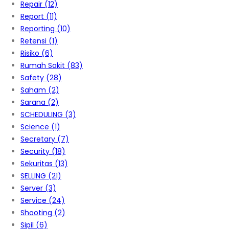
Repair
(12)
Report
(11)
Reporting
(10)
Retensi
(1)
Risiko
(6)
Rumah Sakit
(83)
Safety
(28)
Saham
(2)
Sarana
(2)
SCHEDULING
(3)
Science
(1)
Secretary
(7)
Security
(18)
Sekuritas
(13)
SELLING
(21)
Server
(3)
Service
(24)
Shooting
(2)
Sipil
(6)