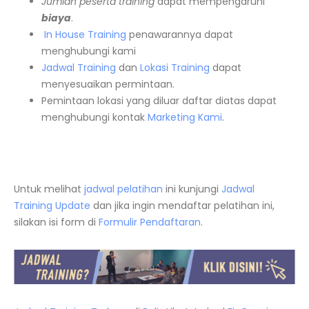
Jumlah peserta training
dapat mempengaruhi
biaya
.
In House Training
penawarannya dapat
menghubungi kami
Jadwal Training
dan
Lokasi Training
dapat
menyesuaikan permintaan.
Pemintaan lokasi yang diluar daftar diatas dapat
menghubungi kontak
Marketing Kami
.
Untuk melihat
jadwal pelatihan
ini kunjungi
Jadwal
Training Update
dan jika ingin mendaftar pelatihan ini,
silakan isi form di
Formulir Pendaftaran
.