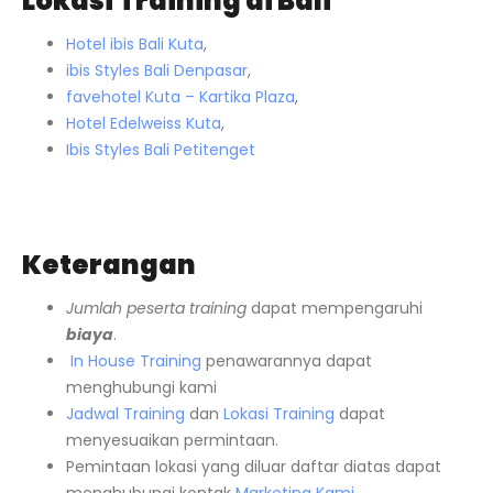
Lokasi Training di Bali
Hotel ibis Bali Kuta
,
ibis Styles Bali Denpasar
,
favehotel Kuta – Kartika Plaza
,
Hotel Edelweiss Kuta
,
Ibis Styles Bali Petitenget
Keterangan
Jumlah peserta training
dapat mempengaruhi
biaya
.
In House Training
penawarannya dapat
menghubungi kami
Jadwal Training
dan
Lokasi Training
dapat
menyesuaikan permintaan.
Pemintaan lokasi yang diluar daftar diatas dapat