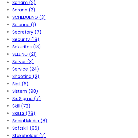
Saham
(2)
Sarana
(2)
SCHEDULING
(3)
Science
(1)
Secretary
(7)
Security
(18)
Sekuritas
(13)
SELLING
(21)
Server
(3)
Service
(24)
Shooting
(2)
Sipil
(6)
Sistem
(98)
Six Sigma
(7)
Skill
(72)
SKILLS
(78)
Social Media
(8)
Softskill
(96)
Stakeholder
(2)