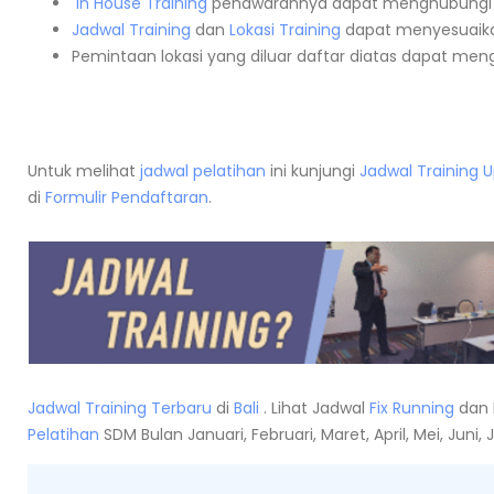
In House Training
penawarannya dapat menghubungi
Jadwal Training
dan
Lokasi Training
dapat menyesuaika
Pemintaan lokasi yang diluar daftar diatas dapat me
Untuk melihat
jadwal pelatihan
ini kunjungi
Jadwal Training 
di
Formulir Pendaftaran
.
Jadwal Training Terbaru
di
Bali
. Lihat Jadwal
Fix Running
dan 
Pelatihan
SDM Bulan Januari, Februari, Maret, April, Mei, Jun