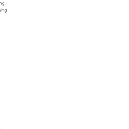
ing
ning