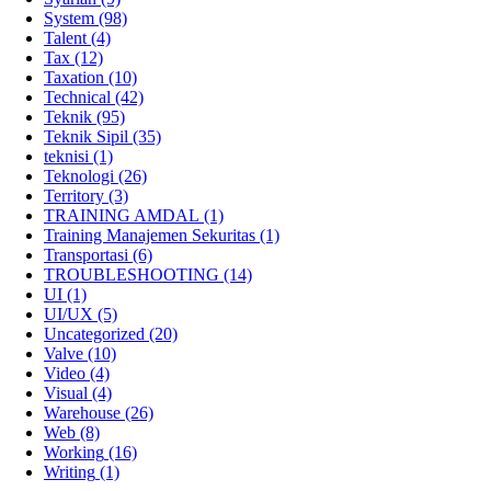
System
(98)
Talent
(4)
Tax
(12)
Taxation
(10)
Technical
(42)
Teknik
(95)
Teknik Sipil
(35)
teknisi
(1)
Teknologi
(26)
Territory
(3)
TRAINING AMDAL
(1)
Training Manajemen Sekuritas
(1)
Transportasi
(6)
TROUBLESHOOTING
(14)
UI
(1)
UI/UX
(5)
Uncategorized
(20)
Valve
(10)
Video
(4)
Visual
(4)
Warehouse
(26)
Web
(8)
Working
(16)
Writing
(1)