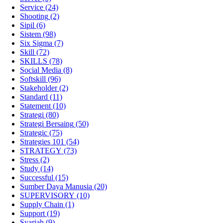
Service
(24)
Shooting
(2)
Sipil
(6)
Sistem
(98)
Six Sigma
(7)
Skill
(72)
SKILLS
(78)
Social Media
(8)
Softskill
(96)
Stakeholder
(2)
Standard
(11)
Statement
(10)
Strategi
(80)
Strategi Bersaing
(50)
Strategic
(75)
Strategies 101
(54)
STRATEGY
(73)
Stress
(2)
Study
(14)
Successful
(15)
Sumber Daya Manusia
(20)
SUPERVISORY
(10)
Supply Chain
(1)
Support
(19)
Syariah
(9)