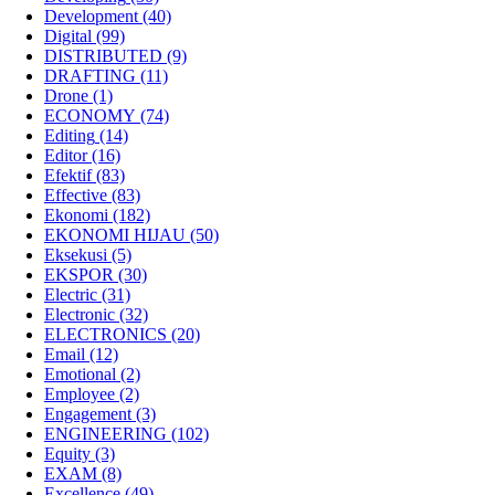
Development
(40)
Digital
(99)
DISTRIBUTED
(9)
DRAFTING
(11)
Drone
(1)
ECONOMY
(74)
Editing
(14)
Editor
(16)
Efektif
(83)
Effective
(83)
Ekonomi
(182)
EKONOMI HIJAU
(50)
Eksekusi
(5)
EKSPOR
(30)
Electric
(31)
Electronic
(32)
ELECTRONICS
(20)
Email
(12)
Emotional
(2)
Employee
(2)
Engagement
(3)
ENGINEERING
(102)
Equity
(3)
EXAM
(8)
Excellence
(49)