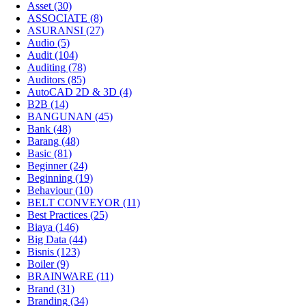
Asset
(30)
ASSOCIATE
(8)
ASURANSI
(27)
Audio
(5)
Audit
(104)
Auditing
(78)
Auditors
(85)
AutoCAD 2D & 3D
(4)
B2B
(14)
BANGUNAN
(45)
Bank
(48)
Barang
(48)
Basic
(81)
Beginner
(24)
Beginning
(19)
Behaviour
(10)
BELT CONVEYOR
(11)
Best Practices
(25)
Biaya
(146)
Big Data
(44)
Bisnis
(123)
Boiler
(9)
BRAINWARE
(11)
Brand
(31)
Branding
(34)