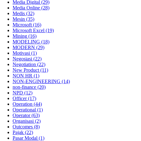
Media Digital
(29)
Media Online
(28)
Medis
(32)
Mesin
(35)
Microsoft
(16)
Microsoft Excel
(19)
Mining
(16)
MODELING
(18)
MODERN
(29)
Motivasi
(1)
Negosiasi
(22)
Negotiation
(22)
New Product
(11)
NON HR
(1)
NON-ENGINEERING
(14)
non-finance
(20)
NPD
(12)
Officer
(17)
Operation
(44)
Operational
(1)
Operator
(63)
Organisasi
(2)
Outcomes
(8)
Pajak
(22)
Pasar Modal
(1)