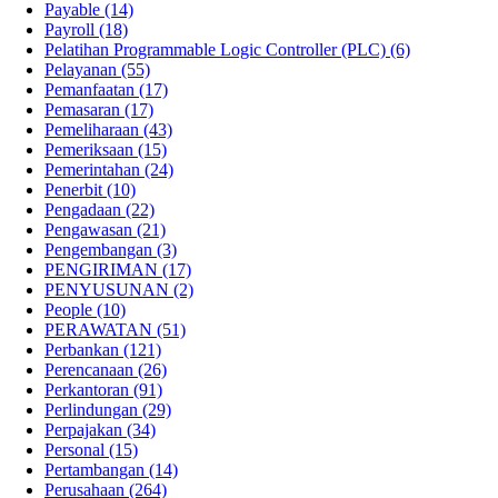
Payable
(14)
Payroll
(18)
Pelatihan Programmable Logic Controller (PLC)
(6)
Pelayanan
(55)
Pemanfaatan
(17)
Pemasaran
(17)
Pemeliharaan
(43)
Pemeriksaan
(15)
Pemerintahan
(24)
Penerbit
(10)
Pengadaan
(22)
Pengawasan
(21)
Pengembangan
(3)
PENGIRIMAN
(17)
PENYUSUNAN
(2)
People
(10)
PERAWATAN
(51)
Perbankan
(121)
Perencanaan
(26)
Perkantoran
(91)
Perlindungan
(29)
Perpajakan
(34)
Personal
(15)
Pertambangan
(14)
Perusahaan
(264)