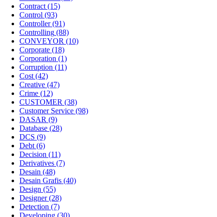
Contract
(15)
Control
(93)
Controller
(91)
Controlling
(88)
CONVEYOR
(10)
Corporate
(18)
Corporation
(1)
Corruption
(11)
Cost
(42)
Creative
(47)
Crime
(12)
CUSTOMER
(38)
Customer Service
(98)
DASAR
(9)
Database
(28)
DCS
(9)
Debt
(6)
Decision
(11)
Derivatives
(7)
Desain
(48)
Desain Grafis
(40)
Design
(55)
Designer
(28)
Detection
(7)
Developing
(30)