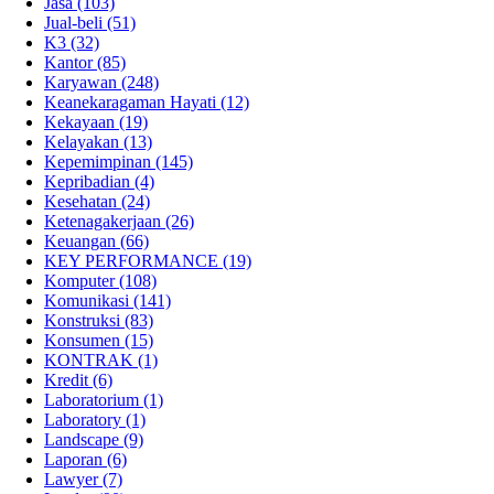
Jasa
(103)
Jual-beli
(51)
K3
(32)
Kantor
(85)
Karyawan
(248)
Keanekaragaman Hayati
(12)
Kekayaan
(19)
Kelayakan
(13)
Kepemimpinan
(145)
Kepribadian
(4)
Kesehatan
(24)
Ketenagakerjaan
(26)
Keuangan
(66)
KEY PERFORMANCE
(19)
Komputer
(108)
Komunikasi
(141)
Konstruksi
(83)
Konsumen
(15)
KONTRAK
(1)
Kredit
(6)
Laboratorium
(1)
Laboratory
(1)
Landscape
(9)
Laporan
(6)
Lawyer
(7)