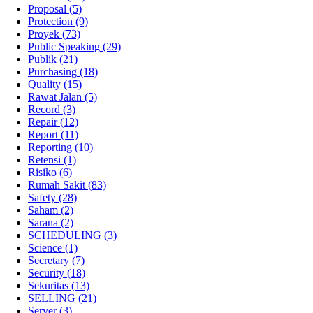
Proposal
(5)
Protection
(9)
Proyek
(73)
Public Speaking
(29)
Publik
(21)
Purchasing
(18)
Quality
(15)
Rawat Jalan
(5)
Record
(3)
Repair
(12)
Report
(11)
Reporting
(10)
Retensi
(1)
Risiko
(6)
Rumah Sakit
(83)
Safety
(28)
Saham
(2)
Sarana
(2)
SCHEDULING
(3)
Science
(1)
Secretary
(7)
Security
(18)
Sekuritas
(13)
SELLING
(21)
Server
(3)