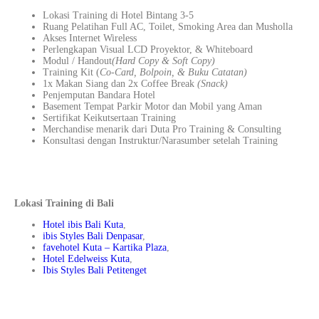
Lokasi Training di Hotel Bintang 3-5
Ruang Pelatihan Full AC, Toilet, Smoking Area dan Musholla
Akses Internet Wireless
Perlengkapan Visual LCD Proyektor, & Whiteboard
Modul / Handout
(Hard Copy & Soft Copy)
Training Kit (
Co-Card, Bolpoin, & Buku Catatan)
1x Makan Siang dan 2x Coffee Break
(Snack)
Penjemputan Bandara Hotel
Basement Tempat Parkir Motor dan Mobil yang Aman
Sertifikat Keikutsertaan Training
Merchandise menarik dari Duta Pro Training & Consulting
Konsultasi dengan Instruktur/Narasumber setelah Training
Lokasi Training di Bali
Hotel ibis Bali Kuta
,
ibis Styles Bali Denpasar
,
favehotel Kuta – Kartika Plaza
,
Hotel Edelweiss Kuta
,
Ibis Styles Bali Petitenget