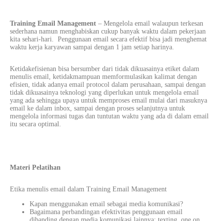
Training Email Management
– Mengelola email walaupun terkesan
sederhana namun menghabiskan cukup banyak waktu dalam pekerjaan
kita sehari-hari. Penggunaan email secara efektif bisa jadi menghemat
waktu kerja karyawan sampai dengan 1 jam setiap harinya.
Ketidakefisienan bisa bersumber dari tidak dikuasainya etiket dalam
menulis email, ketidakmampuan memformulasikan kalimat dengan
efisien, tidak adanya email protocol dalam perusahaan, sampai dengan
tidak dikuasainya teknologi yang diperlukan untuk mengelola email
yang ada sehingga upaya untuk memproses email mulai dari masuknya
email ke dalam inbox, sampai dengan proses selanjutnya untuk
mengelola
informasi
tugas dan tuntutan waktu yang ada di dalam email
itu secara optimal.
Materi Pelatihan
Etika menulis email dalam Training Email Management
Kapan menggunakan email sebagai media
komunikasi
?
Bagaimana perbandingan efektivitas penggunaan email
dibanding dengan media
komunikasi
lainnya: texting, one on