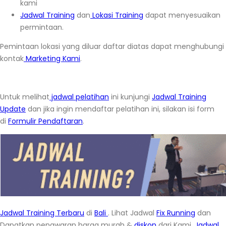
kami
Jadwal Training
dan
Lokasi Training
dapat menyesuaikan
permintaan.
Pemintaan lokasi yang diluar daftar diatas dapat menghubungi
kontak
Marketing Kami
.
Untuk melihat
jadwal pelatihan
ini kunjungi
Jadwal Training
Update
dan jika ingin mendaftar pelatihan ini, silakan isi form
di
Formulir Pendaftaran
.
Jadwal Training Terbaru
di
Bali
. Lihat Jadwal
Fix Running
dan
Dapatkan penawaran harga murah &
diskon
dari Kami.
Jadwal