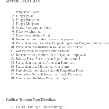
MATERI PELATIHAN
Pengertian Pajak
Fungsi Pajak
Fungsi Budgetair
Fungsi Mengatur
Syarat Pemungutan Pajak
Pajak Penghasilan
Pajak Pertambahan Nilai
Ketentuan Umum dan Tatacara Perpajakan
Perpajakan atas Transaksi Penggabungan dan Pengambilalihan Usa
Perpajakan atas Instrumen Keuangan dan Derivatif
Konsep dasar Perpajakan Internasional
Interpretasi dan Aplikasi dari Perjanjian Perpajakan
Konsep Dasar Perencanaan Pajak Internasional
Perpajakan atas Artis, Atlet, dan Pembicara
Perpajakan atas Minyak dan Gas Bumi
Penyelesaian Sengketa Pajak di Pengadilan Pajak
Penelaahan Seluruh Kewajiban Pajak Perusahaan
Dasar-dasar Keahlian Penelitian Pajak
Fasilitas Training Yang Diberikan
Lokasi Training di Hotel Bintang 3-5