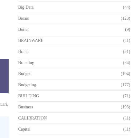
Big Data
(44)
Bisnis
(123)
Boiler
(9)
BRAINWARE
(11)
Brand
(31)
Branding
(34)
Budget
(194)
Budgeting
(177)
BUILDING
(71)
uari,
Business
(193)
CALIBRATION
(11)
Capital
(11)