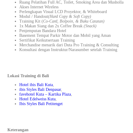
Ruang Pelatihan Full AC, Toilet, Smoking Area dan Musholla
Akses Internet Wireless
Perlengkapan Visual LCD Proyektor, & Whiteboard
Modul / Handout
(Hard Copy & Soft Copy)
Training Kit (
Co-Card, Bolpoin, & Buku Catatan)
1x Makan Siang dan 2x Coffee Break
(Snack)
Penjemputan Bandara Hotel
Basement Tempat Parkir Motor dan Mobil yang Aman
Sertifikat Keikutsertaan Training
Merchandise menarik dari Duta Pro Training & Consulting
Konsultasi dengan Instruktur/Narasumber setelah Training
Lokasi Training di Bali
Hotel ibis Bali Kuta
,
ibis Styles Bali Denpasar
,
favehotel Kuta – Kartika Plaza
,
Hotel Edelweiss Kuta
,
Ibis Styles Bali Petitenget
Keterangan