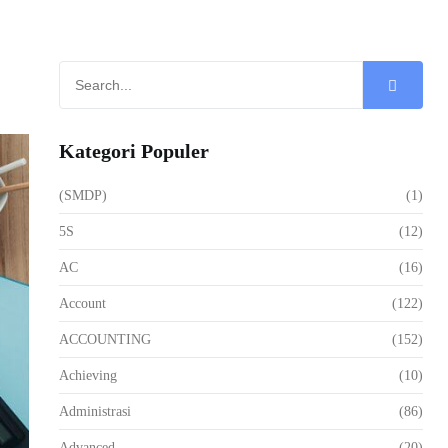
Kategori Populer
(SMDP)
(1)
5S
(12)
AC
(16)
Account
(122)
ACCOUNTING
(152)
Achieving
(10)
Administrasi
(86)
Advanced
(20)