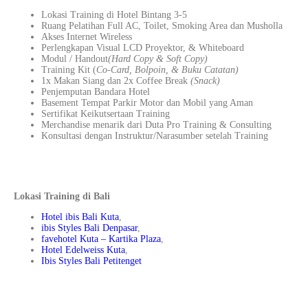
Lokasi Training di Hotel Bintang 3-5
Ruang Pelatihan Full AC, Toilet, Smoking Area dan Musholla
Akses Internet Wireless
Perlengkapan Visual LCD Proyektor, & Whiteboard
Modul / Handout
(Hard Copy & Soft Copy)
Training Kit (
Co-Card, Bolpoin, & Buku Catatan)
1x Makan Siang dan 2x Coffee Break
(Snack)
Penjemputan Bandara Hotel
Basement Tempat Parkir Motor dan Mobil yang Aman
Sertifikat Keikutsertaan Training
Merchandise menarik dari Duta Pro Training & Consulting
Konsultasi dengan Instruktur/Narasumber setelah Training
Lokasi Training di Bali
Hotel ibis Bali Kuta
,
ibis Styles Bali Denpasar
,
favehotel Kuta – Kartika Plaza
,
Hotel Edelweiss Kuta
,
Ibis Styles Bali Petitenget