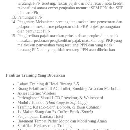
terutang, PPN terutang, faktur pajak dan nota retur / nota kredit,
rekonsiliasi antara omzet penjualan menurut SPM PPN dan SPT
tahunan PPh
Pemungut PPN
Pengantar, Mekanisme pemungutan, mekanisme penyetoran dan
pelaporan, mekanisme pelaporan oleh PKP, objek pemungutan
oleh pemungut PPN
Pengkreditan pajak masukan prinsip dasar pengkreditan pajak
masukan, pedoman pengkreditan pajak masukan bagi PKP yang
melakukan penyerahan yang terutang PPN dan yang tidak
terutang PPN dan yang tidak terutang PPN atau dibebaskan
Fasilitas Training Yang Diberikan
Lokasi Training di Hotel Bintang 3-5
Ruang Pelatihan Full AC, Toilet, Smoking Area dan Musholla
Akses Internet Wireless
Perlengkapan Visual LCD Proyektor, & Whiteboard
Modul / Handout
(Hard Copy & Soft Copy)
Training Kit (
Co-Card, Bolpoin, & Buku Catatan)
1x Makan Siang dan 2x Coffee Break
(Snack)
Penjemputan Bandara Hotel
Basement Tempat Parkir Motor dan Mobil yang Aman
Sertifikat Keikutsertaan Training