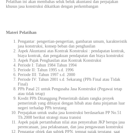
Pelatihan ini akan membahas seluk beluk akuntansi dan perpajakan
khusus jasa konstruksi dikaitkan dengan perkembangan
Materi Pelatihan
Pengantar: pengertian-pengertian, gambaran umum, karakteristik
jasa konstruksi, konsep beban dan penghasilan
Aspek Akuntansi atas Kontrak Konstruksi : pendapatan kontrak,
biaya kontrak, dan pengakuan pendapatan dan biaya konstruksi
Aspek Pajak Penghasilan atas Kontrak Konstruksi
Periode I: Tahun 1984 Tahun 1994
Periode II: Tahun 1995 s.d. 1996
Periode III: Tahun 1997 s.d. 2000
Periode IV: Tahun 2001 s.d. Sekarang (PPh Final atau Tidak
Final)
PPh Pasal 21 untuk Pengusaha Jasa Konstruksi (Pegawai tetap
atau tidak tetap)
Kredit PPh Ditanggung Pemerintah dalam rangka
proyek
pemerintah yang dibiayai dengan hibah atau dana pinjaman luar
negeri terhadap PPh terutang
Perpajakan untuk usaha jasa konstruksi berdasarkan PP No.51
Th.2008 berikut strategi masa transisi
Aspek pajak pertambahan nilai atas penyerahan JKP berupa jasa
perencanaan, jasa pelaksanaan, dan jasa pengawasan konstruksi
Pengantar objek dan subjek PPN, tempat pajak terutang, saat