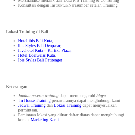
Merchandise menarik dari Duta Pro Training & Consulting
Konsultasi dengan Instruktur/Narasumber setelah Training
Lokasi Training di Bali
Hotel ibis Bali Kuta
,
ibis Styles Bali Denpasar
,
favehotel Kuta – Kartika Plaza
,
Hotel Edelweiss Kuta
,
Ibis Styles Bali Petitenget
Keterangan
Jumlah peserta training
dapat mempengaruhi
biaya
.
In House Training
penawarannya dapat menghubungi kami
Jadwal Training
dan
Lokasi Training
dapat menyesuaikan
permintaan.
Pemintaan lokasi yang diluar daftar diatas dapat menghubungi
kontak
Marketing Kami
.