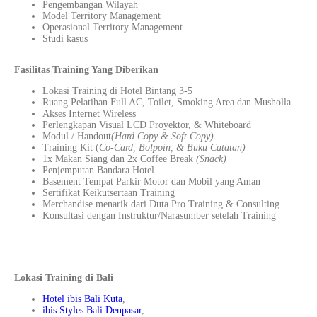
Pengembangan Wilayah
Model Territory Management
Operasional Territory Management
Studi kasus
Fasilitas Training Yang Diberikan
Lokasi Training di Hotel Bintang 3-5
Ruang Pelatihan Full AC, Toilet, Smoking Area dan Musholla
Akses Internet Wireless
Perlengkapan Visual LCD Proyektor, & Whiteboard
Modul / Handout
(Hard Copy & Soft Copy)
Training Kit (
Co-Card, Bolpoin, & Buku Catatan)
1x Makan Siang dan 2x Coffee Break
(Snack)
Penjemputan Bandara Hotel
Basement Tempat Parkir Motor dan Mobil yang Aman
Sertifikat Keikutsertaan Training
Merchandise menarik dari Duta Pro Training & Consulting
Konsultasi dengan Instruktur/Narasumber setelah Training
Lokasi Training di Bali
Hotel ibis Bali Kuta
,
ibis Styles Bali Denpasar
,