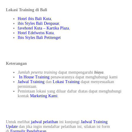
Lokasi Training di Bali
Hotel ibis Bali Kuta
,
ibis Styles Bali Denpasar
,
favehotel Kuta – Kartika Plaza
,
Hotel Edelweiss Kuta
,
Ibis Styles Bali Petitenget
Keterangan
Jumlah peserta training
dapat mempengaruhi
biaya
.
In House Training
penawarannya dapat menghubungi kami
Jadwal Training
dan
Lokasi Training
dapat menyesuaikan
permintaan.
Pemintaan lokasi yang diluar daftar diatas dapat menghubungi
kontak
Marketing Kami
.
Untuk melihat
jadwal pelatihan
ini kunjungi
Jadwal Training
Update
dan jika ingin mendaftar pelatihan ini, silakan isi form
di
Formulir Pendaftaran
.