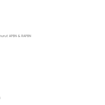
urut APBN & RAPBN
k