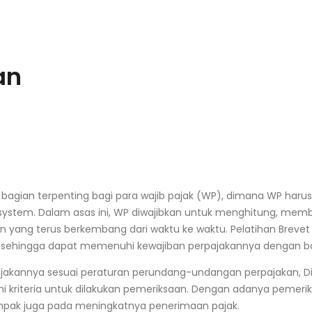
an
agian terpenting bagi para wajib pajak (WP), dimana WP har
t system. Dalam asas ini, WP diwajibkan untuk menghitung, 
n yang terus berkembang dari waktu ke waktu. Pelatihan Breve
sehingga dapat memenuhi kewajiban perpajakannya dengan ba
jakannya sesuai peraturan perundang-undangan perpajakan, Di
 kriteria untuk dilakukan pemeriksaan. Dengan adanya pemerik
mpak juga pada meningkatnya penerimaan pajak.