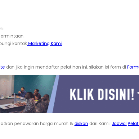
mi
ermintaan.
bungi kontak
Marketing Kami
.
ate
dan jika ingin mendaftar pelatihan ini, silakan isi form di
Formu
atkan penawaran harga murah &
diskon
dari Kami.
Jadwal
Pela
.