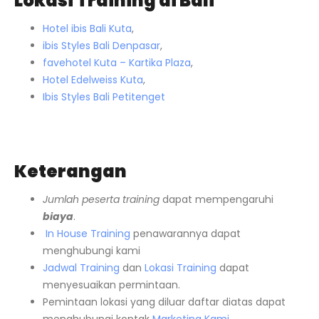
Lokasi Training di Bali
Hotel ibis Bali Kuta
,
ibis Styles Bali Denpasar
,
favehotel Kuta – Kartika Plaza
,
Hotel Edelweiss Kuta
,
Ibis Styles Bali Petitenget
Keterangan
Jumlah peserta training
dapat mempengaruhi
biaya
.
In House Training
penawarannya dapat
menghubungi kami
Jadwal Training
dan
Lokasi Training
dapat
menyesuaikan permintaan.
Pemintaan lokasi yang diluar daftar diatas dapat