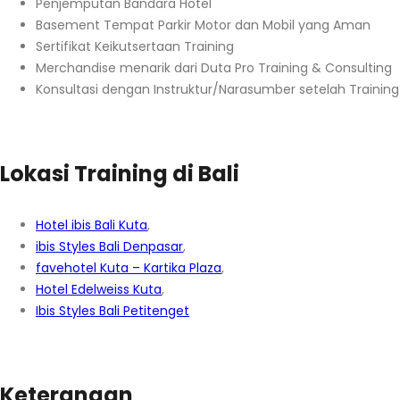
Penjemputan Bandara Hotel
Basement Tempat Parkir Motor dan Mobil yang Aman
Sertifikat Keikutsertaan Training
Merchandise menarik dari Duta Pro Training & Consulting
Konsultasi dengan Instruktur/Narasumber setelah Training
Lokasi Training di Bali
Hotel ibis Bali Kuta
,
ibis Styles Bali Denpasar
,
favehotel Kuta – Kartika Plaza
,
Hotel Edelweiss Kuta
,
Ibis Styles Bali Petitenget
Keterangan