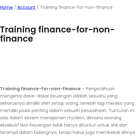
Home
/
Account
/
Training finance-for-non-finance
Training finance-for-non-
finance
Training finance
-for-non-finance
– Pengetahuan
mengenai dasar-dasar keuangan adalah sesuatu yang
seharusnya dimiliki oleh setiap orang, terlebih lagi mereka yang
memiliki posisi penting dalam sebuah perusahaan. Tuntutan ini
ada dalam sistem
manajemen
modern, dimana seorang
eksekutif Non Keuangan tidak hanya dituntut untuk ahli dan
terampil dalam bidangnya, tetapi harus juga membekali dirinya