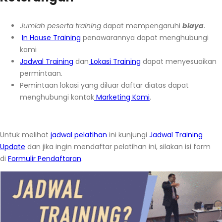
Jumlah peserta training
dapat mempengaruhi
biaya
.
In House Training
penawarannya dapat menghubungi
kami
Jadwal Training
dan
Lokasi Training
dapat menyesuaikan
permintaan.
Pemintaan lokasi yang diluar daftar diatas dapat
menghubungi kontak
Marketing Kami
.
Untuk melihat
jadwal pelatihan
ini kunjungi
Jadwal Training
Update
dan jika ingin mendaftar pelatihan ini, silakan isi form
di
Formulir Pendaftaran
.