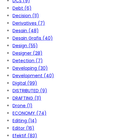
DCS
(9)
Debt
(6)
Decision
(11)
Derivatives
(7)
Desain
(48)
Desain Grafis
(40)
Design
(55)
Designer
(28)
Detection
(7)
Developing
(30)
Development
(40)
Digital
(99)
DISTRIBUTED
(9)
DRAFTING
(11)
Drone
(1)
ECONOMY
(74)
Editing
(14)
Editor
(16)
Efektif
(83)