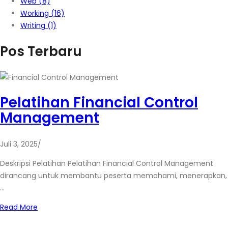
Web
(8)
Working
(16)
Writing
(1)
Pos Terbaru
Pelatihan Financial Control
Management
Juli 3, 2025
/
Deskripsi Pelatihan Pelatihan Financial Control Management
dirancang untuk membantu peserta memahami, menerapkan,
…
Read More