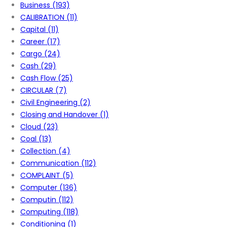
Business
(193)
CALIBRATION
(11)
Capital
(11)
Career
(17)
Cargo
(24)
Cash
(29)
Cash Flow
(25)
CIRCULAR
(7)
Civil Engineering
(2)
Closing and Handover
(1)
Cloud
(23)
Coal
(13)
Collection
(4)
Communication
(112)
COMPLAINT
(5)
Computer
(136)
Computin
(112)
Computing
(118)
Conditioning
(1)