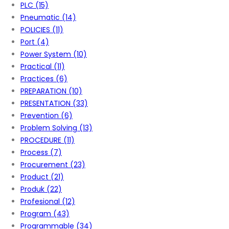
PLC
(15)
Pneumatic
(14)
POLICIES
(11)
Port
(4)
Power System
(10)
Practical
(11)
Practices
(6)
PREPARATION
(10)
PRESENTATION
(33)
Prevention
(6)
Problem Solving
(13)
PROCEDURE
(11)
Process
(7)
Procurement
(23)
Product
(21)
Produk
(22)
Profesional
(12)
Program
(43)
Programmable
(34)