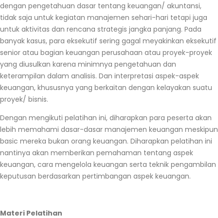
dengan pengetahuan dasar tentang keuangan/ akuntansi,
tidak saja untuk kegiatan manajemen sehari-hari tetapi juga
untuk aktivitas dan rencana strategis jangka panjang. Pada
banyak kasus, para eksekutif sering gagal meyakinkan eksekutif
senior atau bagian keuangan perusahaan atau proyek-proyek
yang diusulkan karena minimnya pengetahuan dan
keterampilan dalam analisis. Dan interpretasi aspek-aspek
keuangan, khususnya yang berkaitan dengan kelayakan suatu
proyek/ bisnis.
Dengan mengikuti pelatihan ini, diharapkan para peserta akan
lebih memahami dasar-dasar
manajemen
keuangan meskipun
basic mereka bukan orang keuangan. Diharapkan pelatihan ini
nantinya akan memberikan pemahaman tentang aspek
keuangan, cara mengelola keuangan serta teknik pengambilan
keputusan berdasarkan pertimbangan aspek keuangan.
Materi Pelatihan