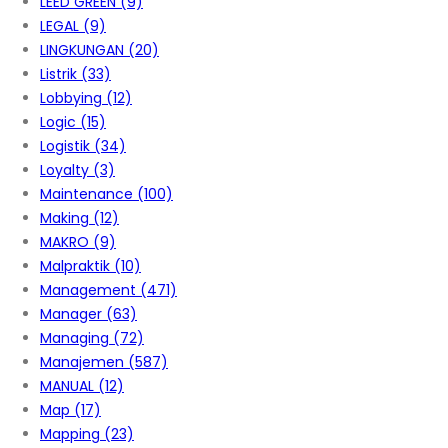
LEED GREEN
(9)
LEGAL
(9)
LINGKUNGAN
(20)
Listrik
(33)
Lobbying
(12)
Logic
(15)
Logistik
(34)
Loyalty
(3)
Maintenance
(100)
Making
(12)
MAKRO
(9)
Malpraktik
(10)
Management
(471)
Manager
(63)
Managing
(72)
Manajemen
(587)
MANUAL
(12)
Map
(17)
Mapping
(23)