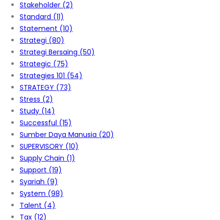
Stakeholder
(2)
Standard
(11)
Statement
(10)
Strategi
(80)
Strategi Bersaing
(50)
Strategic
(75)
Strategies 101
(54)
STRATEGY
(73)
Stress
(2)
Study
(14)
Successful
(15)
Sumber Daya Manusia
(20)
SUPERVISORY
(10)
Supply Chain
(1)
Support
(19)
Syariah
(9)
System
(98)
Talent
(4)
Tax
(12)