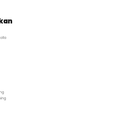
ikan
olla
ing
ning