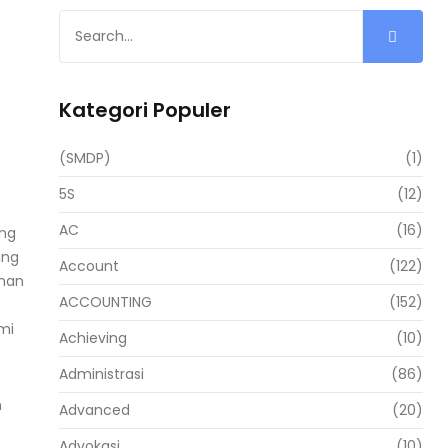
Kategori Populer
(SMDP)
(1)
5S
(12)
AC
(16)
ang
ung
Account
(122)
uhan
ACCOUNTING
(152)
mi
Achieving
(10)
Administrasi
(86)
m
Advanced
(20)
Advokasi
(10)