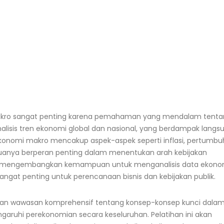
Makro sangat penting karena pemahaman yang mendalam tent
sis tren ekonomi global dan nasional, yang berdampak langs
 Ekonomi makro mencakup aspek-aspek seperti inflasi, pertumb
uanya berperan penting dalam menentukan arah kebijakan
pat mengembangkan kemampuan untuk menganalisis data ekono
ngat penting untuk perencanaan bisnis dan kebijakan publik.
ikan wawasan komprehensif tentang konsep-konsep kunci dala
ruhi perekonomian secara keseluruhan. Pelatihan ini akan