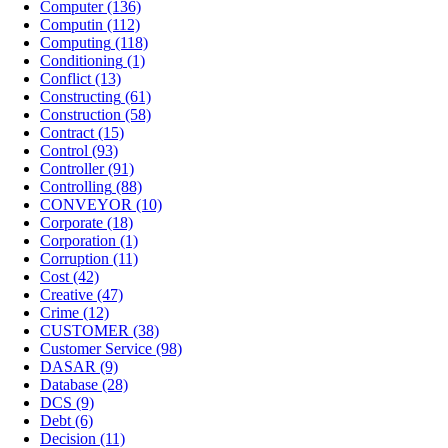
Computer
(136)
Computin
(112)
Computing
(118)
Conditioning
(1)
Conflict
(13)
Constructing
(61)
Construction
(58)
Contract
(15)
Control
(93)
Controller
(91)
Controlling
(88)
CONVEYOR
(10)
Corporate
(18)
Corporation
(1)
Corruption
(11)
Cost
(42)
Creative
(47)
Crime
(12)
CUSTOMER
(38)
Customer Service
(98)
DASAR
(9)
Database
(28)
DCS
(9)
Debt
(6)
Decision
(11)