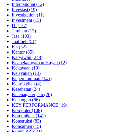
International
(12)
Investasi
(19)
Investigation
(11)
Investment
(13)
IT
(177)
Jaminan
(13)
Jasa
(103)
Jual-beli
(51)
K3
(32)
Kantor
(85)
Karyawan
(248)
Keanekaragaman Hayati
(12)
Kekayaan
(19)
Kelayakan
(13)
Kepemimpinan
(145)
Kepribadian
(4)
Kesehatan
(24)
Ketenagakerjaan
(26)
Keuangan
(66)
KEY PERFORMANCE
(19)
Komputer
(108)
Komunikasi
(141)
Konstruksi
(83)
Konsumen
(15)
KONTRAK
(1)