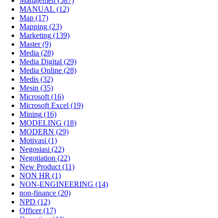
Manajemen
(587)
MANUAL
(12)
Map
(17)
Mapping
(23)
Marketing
(139)
Master
(9)
Media
(28)
Media Digital
(29)
Media Online
(28)
Medis
(32)
Mesin
(35)
Microsoft
(16)
Microsoft Excel
(19)
Mining
(16)
MODELING
(18)
MODERN
(29)
Motivasi
(1)
Negosiasi
(22)
Negotiation
(22)
New Product
(11)
NON HR
(1)
NON-ENGINEERING
(14)
non-finance
(20)
NPD
(12)
Officer
(17)