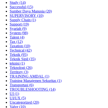
Study
(14)
Successful
(15)
Sumber Daya Manusia
(20)
SUPERVISORY
(10)
Supply Chain
(1)
Support
(19)
Syariah
(9)
System
(98)
Talent
(4)
Tax
(12)
Taxation
(10)
Technical
(42)
Teknik
(95)
Teknik Sipil
(35)
teknisi
(1)
Teknologi
(26)
Territory
(3)
TRAINING AMDAL
(1)
Training Manajemen Sekuritas
(1)
Transportasi
(6)
TROUBLESHOOTING
(14)
UI
(1)
UI/UX
(5)
Uncategorized
(20)
Valve
(10)