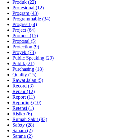
Produk
(22)
Profesional
(12)
Program
(43)
Programmable
(34)
Progresif
(4)
Project
(64)
Promosi
(15)
Proposal
(5)
Protection
(9)
Proyek
(73)
Public Speaking
(29)
Publik
(21)
Purchasing
(18)
Quality
(15)
Rawat Jalan
(5)
Record
(3)
Repair
(12)
Report
(11)
Reporting
(10)
Retensi
(1)
Risiko
(6)
Rumah Sakit
(83)
Safety
(28)
Saham
(2)
Sarana
(2)