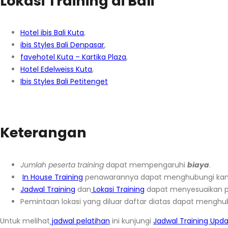
Lokasi Training di Bali
Hotel ibis Bali Kuta
,
ibis Styles Bali Denpasar
,
favehotel Kuta – Kartika Plaza
,
Hotel Edelweiss Kuta
,
Ibis Styles Bali Petitenget
Keterangan
Jumlah peserta training
dapat mempengaruhi
biaya
.
In House Training
penawarannya dapat menghubungi ka
Jadwal Training
dan
Lokasi Training
dapat menyesuaikan p
Pemintaan lokasi yang diluar daftar diatas dapat menghu
Untuk melihat
jadwal pelatihan
ini kunjungi
Jadwal Training Upd