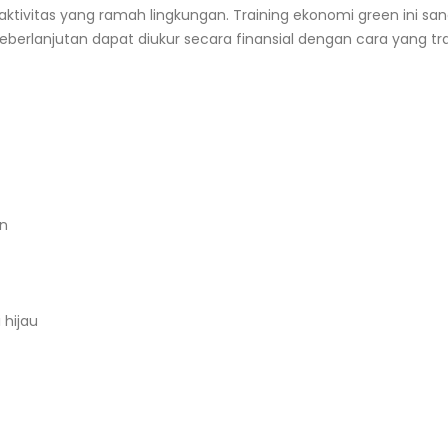
ktivitas yang ramah lingkungan. Training ekonomi green ini s
rlanjutan dapat diukur secara finansial dengan cara yang tr
an
 hijau