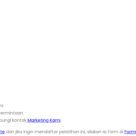
mi
ermintaan.
bungi kontak
Marketing Kami
.
ate
dan jika ingin mendaftar pelatihan ini, silakan isi form di
Formu