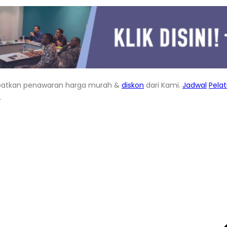
atkan penawaran harga murah &
diskon
dari Kami.
Jadwal
Pela
.