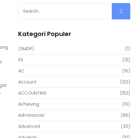
Kategori Populer
rang
(SMDP)
(1)
5S
(12)
i
AC
(16)
Account
(122)
gat
n
ACCOUNTING
(152)
Achieving
(10)
Administrasi
(86)
Advanced
(20)
Advokasi
(10)