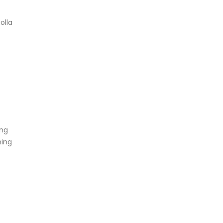
olla
ing
ning