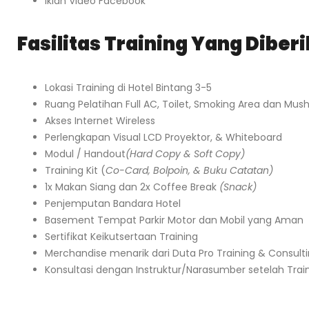
Iklan Video Facebook
Fasilitas Training Yang Diber
Lokasi Training di Hotel Bintang 3-5
Ruang Pelatihan Full AC, Toilet, Smoking Area dan Mush
Akses Internet Wireless
Perlengkapan Visual LCD Proyektor, & Whiteboard
Modul / Handout
(Hard Copy & Soft Copy)
Training Kit (
Co-Card, Bolpoin, & Buku Catatan)
1x Makan Siang dan 2x Coffee Break
(Snack)
Penjemputan Bandara Hotel
Basement Tempat Parkir Motor dan Mobil yang Aman
Sertifikat Keikutsertaan Training
Merchandise menarik dari Duta Pro Training & Consult
Konsultasi dengan Instruktur/Narasumber setelah Trai