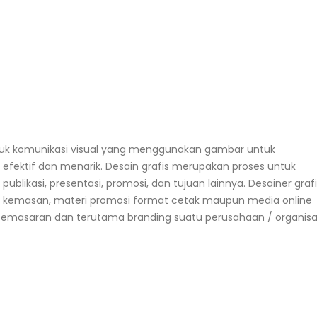
tuk
komunikasi
visual yang menggunakan gambar untuk
fektif dan menarik. Desain grafis merupakan proses untuk
ublikasi, presentasi,
promosi
, dan tujuan lainnya. Desainer graf
n kemasan, materi
promosi
format cetak maupun media online
 pemasaran dan terutama branding suatu perusahaan / organisas