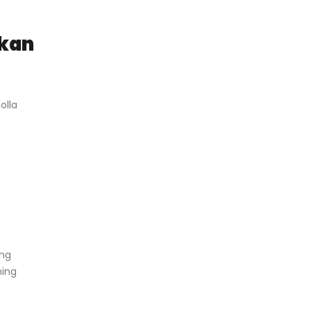
ikan
olla
ing
ning