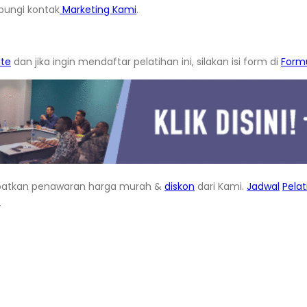
bungi kontak
Marketing Kami
.
ate
dan jika ingin mendaftar pelatihan ini, silakan isi form di
Formu
atkan penawaran harga murah &
diskon
dari Kami.
Jadwal
Pela
.