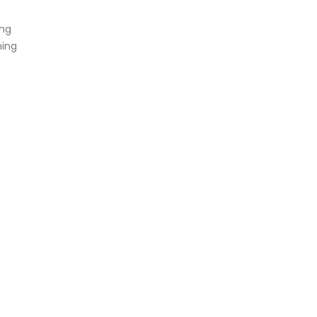
ing
ning