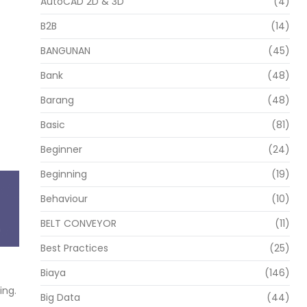
AutoCAD 2D & 3D
(4)
B2B
(14)
BANGUNAN
(45)
Bank
(48)
Barang
(48)
Basic
(81)
Beginner
(24)
Beginning
(19)
Behaviour
(10)
BELT CONVEYOR
(11)
Best Practices
(25)
Biaya
(146)
ing.
Big Data
(44)