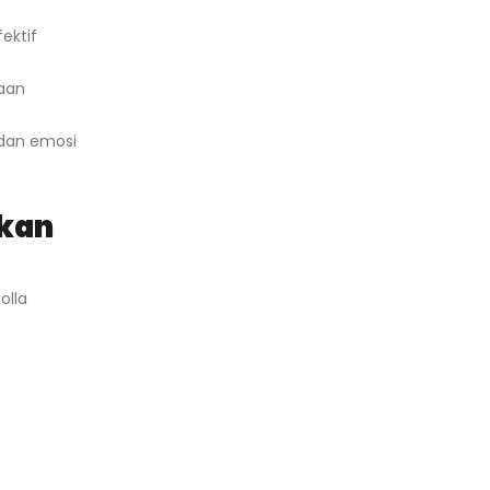
ektif
haan
 dan emosi
ikan
olla