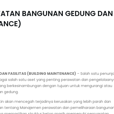
WATAN BANGUNAN GEDUNG DAN
NANCE)
N FASILITAS (BUILDING MAINTENANCE)
–
Salah satu penunj
agai salah satu aset yang penting perawatan dan pengelolaany
ng berkesinambungan dengan tujuan untuk mengurangi atau
an gedung.
in akan mencegah terjadinya kerusakan yang lebih parah dan
uan tentang Manajemen perawatan dan pemeliharaan banguna
nya memastikan struktur beton masih memenuhi persyaratan,