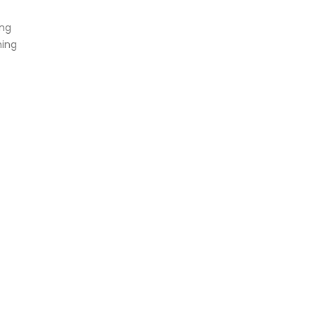
ing
ning