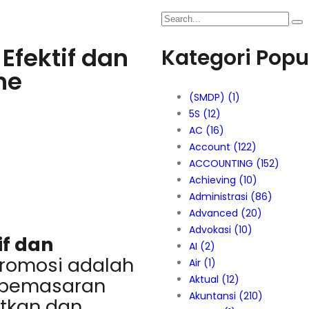
 Efektif dan
Kategori Popu
ne
(SMDP)
(1)
5S
(12)
AC
(16)
Account
(122)
ACCOUNTING
(152)
Achieving
(10)
Administrasi
(86)
Advanced
(20)
Advokasi
(10)
if dan
AI
(2)
romosi adalah
Air
(1)
Aktual
(12)
n pemasaran
Akuntansi
(210)
tkan dan