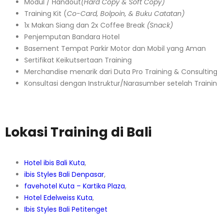
Modul / Handout
(Hard Copy & Soft Copy)
Training Kit (
Co-Card, Bolpoin, & Buku Catatan)
1x Makan Siang dan 2x Coffee Break
(Snack)
Penjemputan Bandara Hotel
Basement Tempat Parkir Motor dan Mobil yang Aman
Sertifikat Keikutsertaan Training
Merchandise menarik dari Duta Pro Training & Consultin
Konsultasi dengan Instruktur/Narasumber setelah Traini
Lokasi Training di Bali
Hotel ibis Bali Kuta
,
ibis Styles Bali Denpasar
,
favehotel Kuta – Kartika Plaza
,
Hotel Edelweiss Kuta
,
Ibis Styles Bali Petitenget