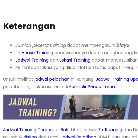
Keterangan
Jumlah peserta training
dapat mempengaruhi
biaya
.
In House Training
penawarannya dapat menghubungi k
Jadwal Training
dan
Lokasi Training
dapat menyesuaikan 
Pemintaan lokasi yang diluar daftar diatas dapat meng
Untuk melihat
jadwal pelatihan
ini kunjungi
Jadwal Training Up
pelatihan ini, silakan isi form di
Formulir Pendaftaran
.
Jadwal Training Terbaru
di
Bali
. Lihat Jadwal
Fix Running
dan Da
murah &
diskon
dari Kami.
Jadwal
Pelatihan
SDM Bulan Januari, F