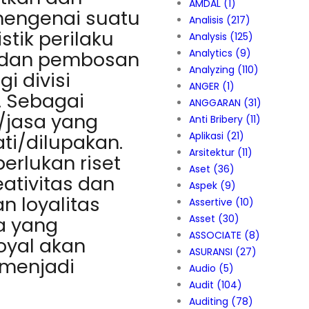
AMDAL
(1)
engenai suatu
Analisis
(217)
stik perilaku
Analysis
(125)
Analytics
(9)
 dan pembosan
Analyzing
(110)
i divisi
ANGER
(1)
. Sebagai
ANGGARAN
(31)
/jasa yang
Anti Bribery
(11)
Aplikasi
(21)
ti/dilupakan.
Arsitektur
(11)
perlukan riset
Aset
(36)
ativitas dan
Aspek
(9)
n loyalitas
Assertive
(10)
Asset
(30)
a yang
ASSOCIATE
(8)
oyal akan
ASURANSI
(27)
menjadi
Audio
(5)
Audit
(104)
Auditing
(78)