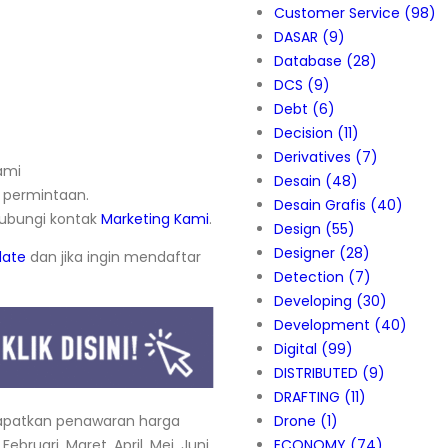
Customer Service
(98)
DASAR
(9)
Database
(28)
DCS
(9)
Debt
(6)
Decision
(11)
Derivatives
(7)
ami
Desain
(48)
permintaan.
Desain Grafis
(40)
hubungi kontak
Marketing Kami
.
Design
(55)
Designer
(28)
date
dan jika ingin mendaftar
Detection
(7)
Developing
(30)
Development
(40)
Digital
(99)
DISTRIBUTED
(9)
DRAFTING
(11)
patkan penawaran harga
Drone
(1)
ebruari, Maret, April, Mei, Juni,
ECONOMY
(74)