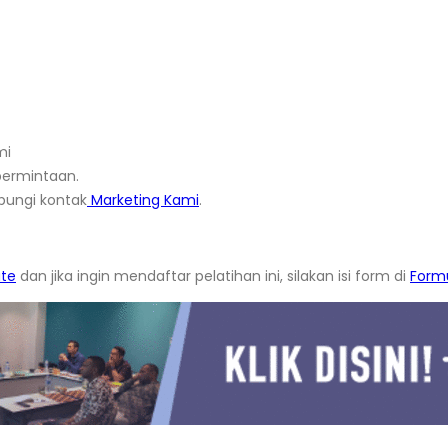
mi
ermintaan.
bungi kontak
Marketing Kami
.
ate
dan jika ingin mendaftar pelatihan ini, silakan isi form di
Formu