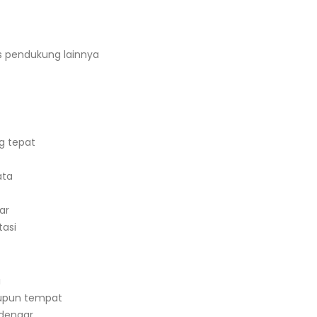
as pendukung lainnya
g tepat
ata
ar
tasi
i
aupun tempat
dengar