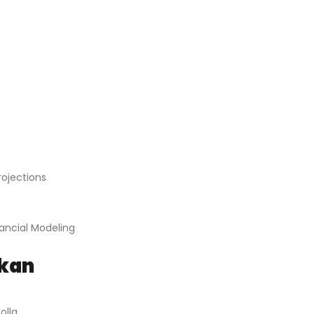
rojections
ancial Modeling
ikan
olla