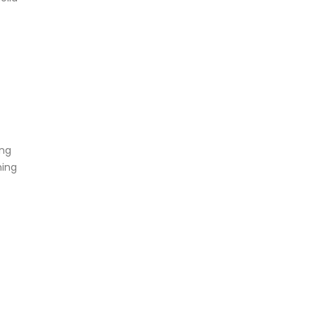
ing
ning